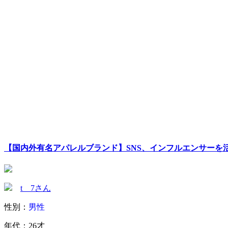
【国内外有名アパレルブランド】SNS、インフルエンサーを
t__7さん
性別：
男性
年代：26才