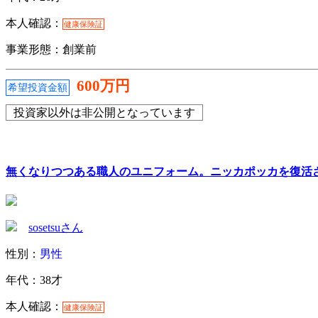
本人確認：
健康保険証
事業形態：創業前
600万円
希望投資金額
投資家以外は非公開となっています
無くなりつつある職人のユニフォーム。ニッカポッカを復活
sosetsuさん
性別：
男性
年代：38才
本人確認：
健康保険証