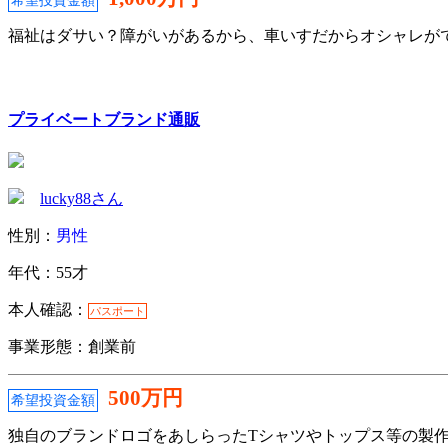
希望投資金額
福祉はダサい？障がいがあるから、車いすだからオシャレがで
プライベートブランド通販
lucky88さん
性別：
男性
年代：55才
本人確認：
パスポート
事業形態：創業前
500万円
希望投資金額
独自のブランドロゴをあしらったTシャツやトップス等の製