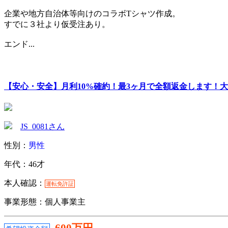
企業や地方自治体等向けのコラボTシャツ作成。
すでに３社より仮受注あり。
エンド...
【安心・安全】月利10%確約！最3ヶ月で全額返金します！大
JS_0081さん
性別：
男性
年代：46才
本人確認：
運転免許証
事業形態：個人事業主
600万円