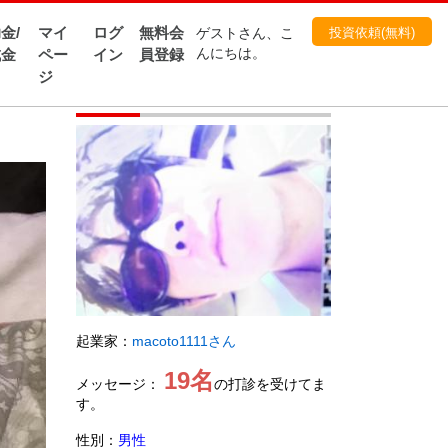
金/
マイ
ログ
無料会
投資依頼(無料)
ゲストさん、こ
成金
ペー
イン
員登録
んにちは。
ジ
起業家
起業家：
macoto1111さん
19名
メッセージ：
の打診を受けてま
す。
性別：
男性