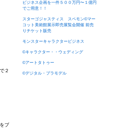
ビジネス企画を一件５００万円〜１億円
でご用意！！
スターゴジャスティス スペモン©︎マー
コット美術館展示即売展覧会開催 前売
りチケット販売
モンスターキャラクタービジネス
©︎キャラクター・・ウェディング
©︎アートタトゥー
で２
©︎デジタル・プラモデル
をブ