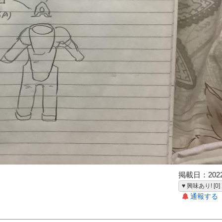
掲載日：2022-
♥ 興味あり! [0]
通報する