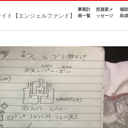
事業計
投資家メ
補助
ド化
画一覧
ッセージ
助