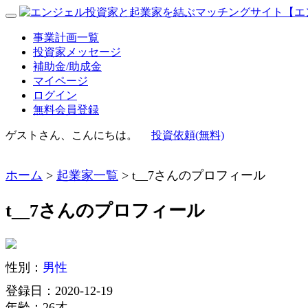
事業計画一覧
投資家メッセージ
補助金/助成金
マイページ
ログイン
無料会員登録
ゲストさん、こんにちは。
投資依頼(無料)
ホーム
>
起業家一覧
> t__7さんのプロフィール
t__7さんのプロフィール
性別：
男性
登録日：2020-12-19
年齢：26才