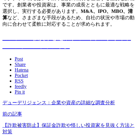
です。創業者や投資家は、事業の成長とともに最適な戦略を
選択し、実行する必要があります。
M&A、IPO、MBO、清
算
など、さまざまな手段があるため、自社の状況や市場の動
向に合わせて柔軟に対応することが求められます。
エンジェル投資家と起業家のマッチングサイト
「エンジェルファンド」
Post
Share
Hatena
Pocket
RSS
feedly
Pin it
デューデリジェンス：企業や資産の詳細な調査分析
前の記事
【詐欺被害防止】保証金詐欺や怪しい投資家を見抜く方法と
対策