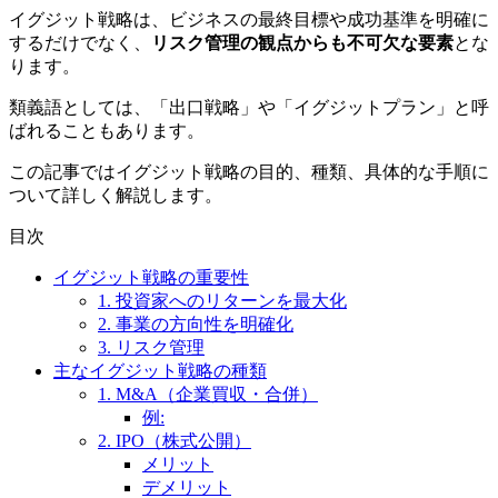
イグジット戦略は、ビジネスの最終目標や成功基準を明確に
するだけでなく、
リスク管理の観点からも不可欠な要素
とな
ります。
類義語としては、「出口戦略」や「イグジットプラン」と呼
ばれることもあります。
この記事ではイグジット戦略の目的、種類、具体的な手順に
ついて詳しく解説します。
目次
イグジット戦略の重要性
1. 投資家へのリターンを最大化
2. 事業の方向性を明確化
3. リスク管理
主なイグジット戦略の種類
1. M&A（企業買収・合併）
例:
2. IPO（株式公開）
メリット
デメリット