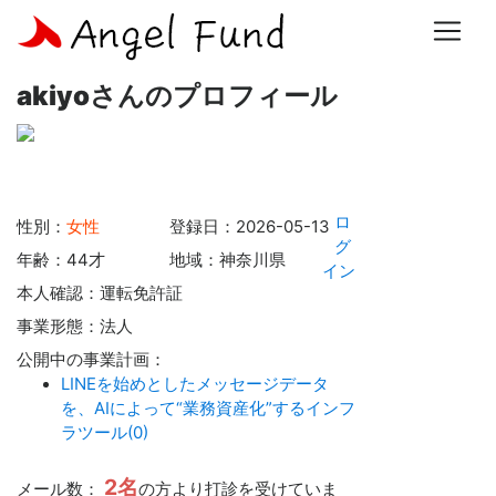
ホーム
>
起業家一覧
> akiyoさんのプロフィール
akiyoさんのプロフィール
ロ
性別：
女性
登録日：2026-05-13
グ
年齢：44才
地域：神奈川県
イン
本人確認：運転免許証
事業形態：法人
公開中の事業計画：
LINEを始めとしたメッセージデータ
を、AIによって“業務資産化”するインフ
ラツール(0)
2名
メール数：
の方より打診を受けていま