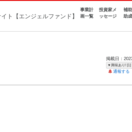
事業計
投資家メ
補助
設立したい。
画一覧
ッセージ
助
たい。
掲載日：2023-
♥ 興味あり! [1]
通報する