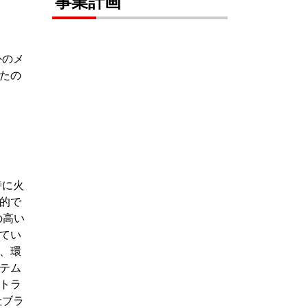
事業計画
外のメ
たの
時に火
的で
の高い
てい
、環
テム
トラ
社ブラ