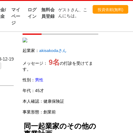
金/
マイ
ログ
無料会
投資依頼(無料)
ゲストさん、こ
成金
ペー
イン
員登録
んにちは。
ジ
起業家
起業家：
akisakodaさん
12-19
9名
メッセージ：
の打診を受けてま
す。
性別：
男性
年代：45才
本人確認：健康保険証
事業形態：創業前
同一起業家のその他の