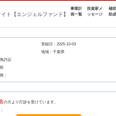
事業計
投資家メ
補助
ール
画一覧
ッセージ
助
登録日：2025-10-03
地域：千葉県
免許証
前
画：
0名
の方より打診を受けています。
：