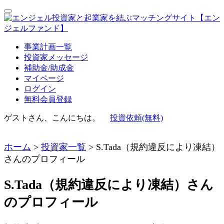
事業計画一覧
投資家メッセージ
補助金/助成金
マイページ
ログイン
無料会員登録
ゲストさん、こんにちは。
投資依頼(無料)
ホーム
>
投資家一覧
> S.Tada（規約違反により凍結）
さんのプロフィール
S.Tada（規約違反により凍結）さん
のプロフィール