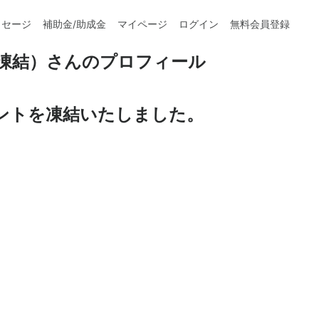
ッセージ
補助金/助成金
マイページ
ログイン
無料会員登録
反により凍結）さんのプロフィール
より凍結）さんのプロフィール
ントを凍結いたしました。