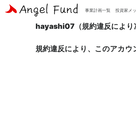
事業計画一覧
投資家メ
ホーム
>
投資家一覧
> hayashi07（規約違
hayashi07（規約違反に
規約違反により、このアカウ