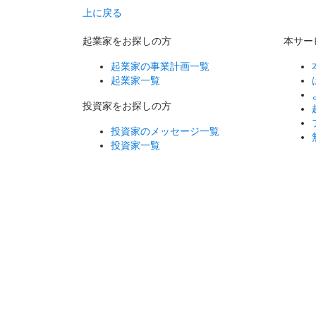
上に戻る
起業家をお探しの方
本サー
起業家の事業計画一覧
起業家一覧
投資家をお探しの方
投資家のメッセージ一覧
投資家一覧