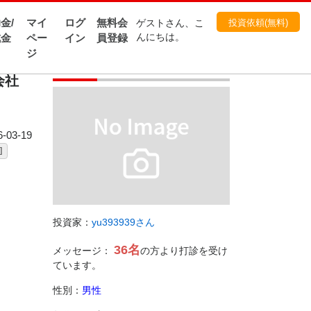
金/
マイ
ログ
無料会
投資依頼(無料)
ゲストさん、こ
大会社会
成金
ペー
イン
員登録
んにちは。
ジ
投資家
会社
03-19
]
投資家：
yu393939さん
36名
メッセージ：
の方より打診を受け
ています。
性別：
男性