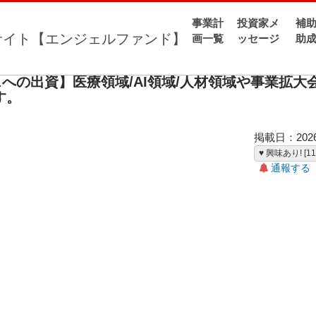
事業計
投資家メ
補助
うワクワクするビジネスへの出資】医療領域/AI領域/人材領域や事業拡
画一覧
ッセージ
助
への出資】医療領域/AI領域/人材領域や事業拡大
す。
掲載日：2026-
♥ 興味あり! [11
通報する