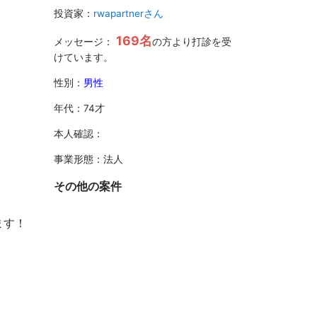
投資家：
rwapartnerさん
169名
メッセージ：
の方より打診を受
けています。
性別：
男性
年代：74才
本人確認：
事業形態：法人
その他の案件
ます！