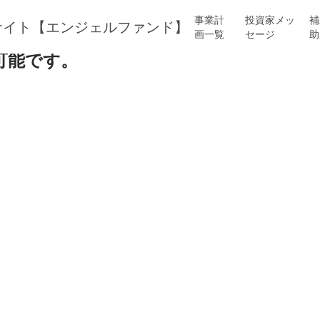
事業計
投資家メッ
補
画一覧
セージ
助
事業に融資のお話が可能です。
可能です。