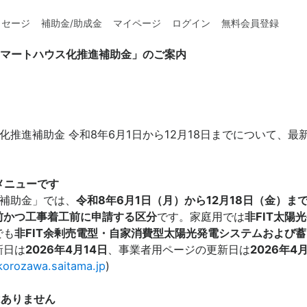
ッセージ
補助金/助成金
マイページ
ログイン
無料会員登録
年度【事業者用】「所沢市スマートハウス化推進補助金」のご案内
スマートハウス化推進補助金」のご案内
化推進補助金 令和8年6月1日から12月18日までについて、最
メニューです
補助金」では、
令和8年6月1日（月）から12月18日（金）ま
前かつ工事着工前に申請する区分
です。家庭用では
非FIT太陽
でも
非FIT余剰売電型・自家消費型太陽光発電システムおよび
新日は
2026年4月14日
、事業者用ページの更新日は
2026年4
okorozawa.saitama.jp
)
はありません