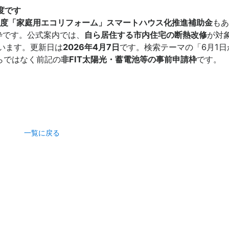
度です
年度「家庭用エコリフォーム」スマートハウス化推進補助金
もあ
枠です。公式案内では、
自ら居住する市内住宅の断熱改修
が対
います。更新日は
2026年4月7日
です。検索テーマの「6月1日
らではなく前記の
非FIT太陽光・蓄電池等の事前申請枠
です。
一覧に戻る