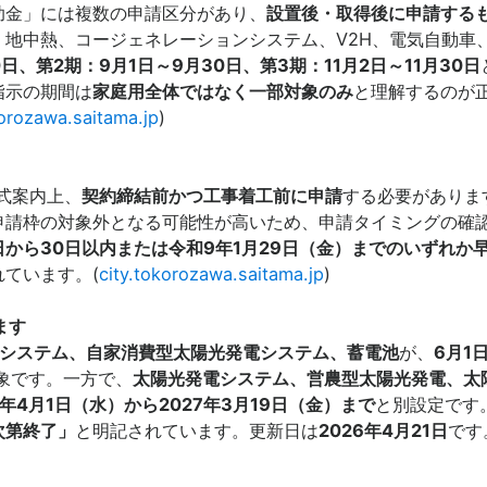
金」には複数の申請区分があり、
設置後・取得後に申請する
地中熱、コージェネレーションシステム、V2H、電気自動車
0日、第2期：9月1日～9月30日、第3期：11月2日～11月30日
指示の期間は
家庭用全体ではなく一部対象のみ
と理解するのが
korozawa.saitama.jp
)
式案内上、
契約締結前かつ工事着工前に申請
する必要がありま
申請枠の対象外となる可能性が高いため、申請タイミングの確
日から30日以内または令和9年1月29日（金）までのいずれか
ています。(
city.tokorozawa.saitama.jp
)
ます
電システム、自家消費型太陽光発電システム、蓄電池
が、
6月1
象です。一方で、
太陽光発電システム、営農型太陽光発電、太
6年4月1日（水）から2027年3月19日（金）まで
と別設定です
次第終了」
と明記されています。更新日は
2026年4月21日
です