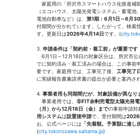
家庭用の「所沢市スマートハウス化推進補助
（エコハウス、太陽光発電システム・蓄電池、
電池自動車など）は、
第1期：6月1日～6月3
付期間が分かれています。したがって、検索
す。更新日は
2026年4月14日
です。(
city.to
3.
申請条件は「契約前・着工前」が重要です
6月1日～12月18日の対象区分は、所沢市公
でに契約済み・着工済みの場合は、この事前
要です。家庭用では、工事完了後、
工事完了
に実績報告書兼請求書の提出が必要と案内され
4.
事業者用も同期間だが、対象設備が異なり
事業者用では、
非FIT余剰売電型太陽光発
（月）から12月18日（金）まで
の事前申請対
用システム
は
設置後申請
で、受付期間は
202
お、公式ページには
「先着順。予算額に達し
(
city.tokorozawa.saitama.jp
)