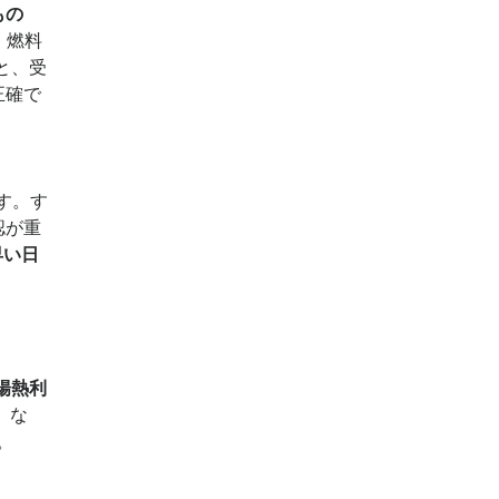
もの
、燃料
と、受
正確で
す。す
認が重
早い日
日
陽熱利
。な
。