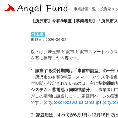
事業計画一覧
投資家メ
ホーム
>
補助金 / 助成金検索
> 【所沢市】令和8
【所沢市】令和8年度【事業者用】「所沢市
埼玉県
掲載日：2026-06-02
以下は、埼玉県 所沢市 所沢市スマートハウス
を基に整理した内容です。
1.
該当する受付期間は「事前申請型」の一部
所沢市の令和8年度「スマートハウス化推進
付期間が設定されているのは、主に
契約締結
システム・蓄電池（同時申請分）
、事業者用
がこの期間に該当します。家庭用ページの更
です。(
city.tokorozawa.saitama.jp
) (
city.t
2.
家庭用は、すべてが6月1日～12月18日で