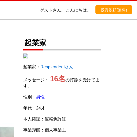
投資依頼(無料)
ゲストさん、こんにちは。
起業家
起業家：
Resplendentさん
16名
メッセージ：
の打診を受けてま
す。
性別：
男性
年代：24才
本人確認：運転免許証
事業形態：個人事業主