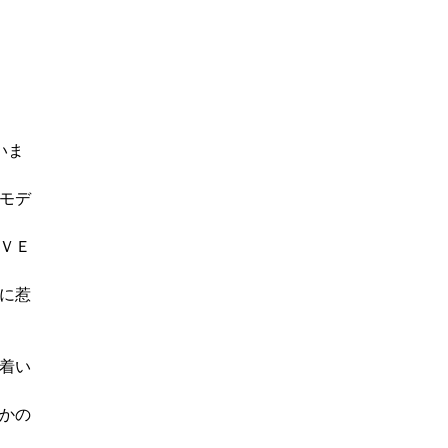
いま
モデ
ＶＥ
に惹
着い
かの