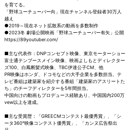
を育てる。
「野球ユーチューバー向」現在チャンネル登録者30万人
越え
●2019～現在ネット拡散系の動画を多数制作
●2023冬 劇場公開映画「野球ユーチューバー有矢」公開
https://89youtuber.com/
■主な代表作：DNPコンセプト映像、東京モーターショー
富士通テンブースメイン映像、映画よしもとディレクター
ズ100、白鳳断髪式映像、TBC伊達公子CM、他
PR映像はホンダ、ドコモなどの大手企業を多数担当。テ
レビ番組は建築家を紹介する番組「建築家のアスリートた
ち」のチーフディレクターを5年間担当。
中国向けの動画もプロデュース経験あり、中国国内200万
vew以上を達成。
■主な受賞歴：「GREECMコンテスト最優秀賞」、「シ
ータ360°映像コンテスト優秀賞」、「カンヌ広告祭出