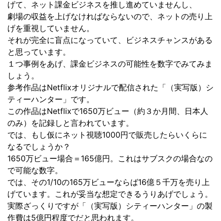
げて、ネット課金ビジネスを推し進めていませんし、
劇場の収益を上げなければならないので、ネットの売り上
げを重視していません。
それが完全に盲点になっていて、ビジネスチャンスがある
と思っています。
１つ事例をあげ、課金ビジネスの可能性を数字でみてみま
しょう。
参考作品はNetflixオリジナルで配信された「（実写版）シ
ティーハンター」です。
この作品はNetflixで1650万ビュー（約３か月間、日本人
のみ）を記録しと言われています。
では、もし仮にネット視聴1000円で販売したらいくらに
なるでしょうか？
1650万ビュー場合＝165億円。これはサブスクの場合なの
で可能な数字。
では、その1/10の165万ビューならば16億５千万を売り上
げています。これが妥当な想定できるうりあげでしょう。
実際ざっくりですが「（実写版）シティーハンター」の製
作費は5億円程度でだと思われます。