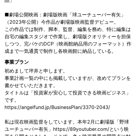
品」
■劇場公開映画：劇場版映画「球ユーチューバー有矢」
（2023年公開）今作品が劇場版映画監督デビュー。
この作品では制作、脚本、監督、編集を務め、特に編集は
自宅の編集スタジオで作業し、劇場版クオリティーを担保
しつつ、完パケのDCP（映画館納品用のフォーマット）作
成まで一気通貫で制作し各映画館に納品している。
事業プラン
初めまして坪井と申します。
事業計画一覧の中にも掲載していますが、改めてプランを
書かせていただきます。
タイトルは「投資家が安心して投資できる映画ビジネス」
です。
https://angelfund.jp/BusinessPlan/3370-2043/
私は現在映画監督をしています。本年2月に劇場版「野球
ユーチューバー有矢」https://89youtuber.com/という映