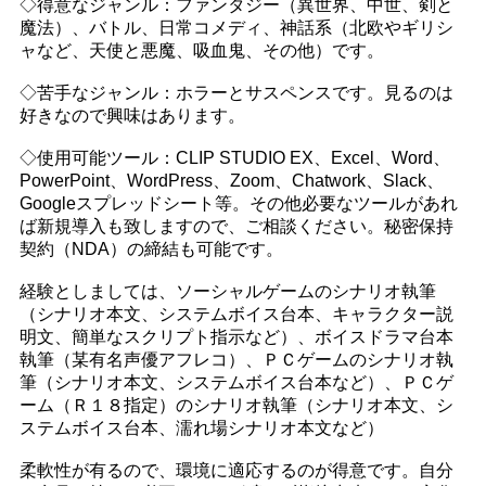
◇得意なジャンル：ファンタジー（異世界、中世、剣と
魔法）、バトル、日常コメディ、神話系（北欧やギリシ
ャなど、天使と悪魔、吸血鬼、その他）です。
◇苦手なジャンル：ホラーとサスペンスです。見るのは
好きなので興味はあります。
◇使用可能ツール：CLIP STUDIO EX、Excel、Word、
PowerPoint、WordPress、Zoom、Chatwork、Slack、
Googleスプレッドシート等。その他必要なツールがあれ
ば新規導入も致しますので、ご相談ください。秘密保持
契約（NDA）の締結も可能です。
経験としましては、ソーシャルゲームのシナリオ執筆
（シナリオ本文、システムボイス台本、キャラクター説
明文、簡単なスクリプト指示など）、ボイスドラマ台本
執筆（某有名声優アフレコ）、ＰＣゲームのシナリオ執
筆（シナリオ本文、システムボイス台本など）、ＰＣゲ
ーム（Ｒ１８指定）のシナリオ執筆（シナリオ本文、シ
ステムボイス台本、濡れ場シナリオ本文など）
柔軟性が有るので、環境に適応するのが得意です。自分