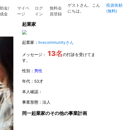
ゲストさん、こん
投資依頼
助金/
マイペ
ログ
無料会
にちは。
(無料)
成金
ージ
イン
員登録
起業家
起業家：
livecommunityさん
13名
メッセージ：
の打診を受けてま
す。
性別：
男性
年代：53才
本人確認：
事業形態：法人
同一起業家のその他の事業計画