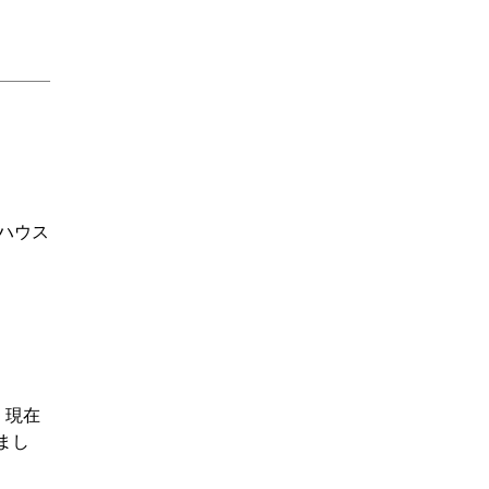
アハウス
、現在
まし