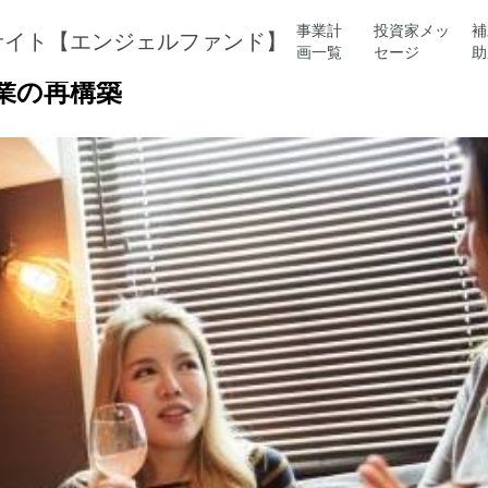
事業計
投資家メッ
補
画一覧
セージ
助
ス事業の再構築
業の再構築