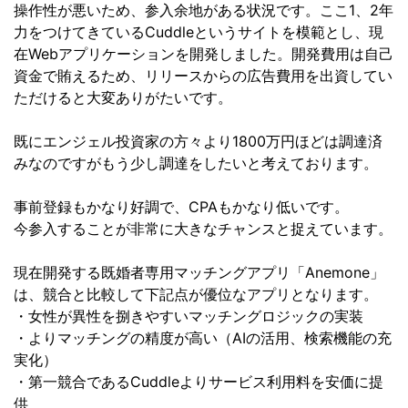
操作性が悪いため、参入余地がある状況です。ここ1、2年
力をつけてきているCuddleというサイトを模範とし、現
在Webアプリケーションを開発しました。開発費用は自己
資金で賄えるため、リリースからの広告費用を出資してい
ただけると大変ありがたいです。
既にエンジェル投資家の方々より1800万円ほどは調達済
みなのですがもう少し調達をしたいと考えております。
事前登録もかなり好調で、CPAもかなり低いです。
今参入することが非常に大きなチャンスと捉えています。
現在開発する既婚者専用マッチングアプリ「Anemone」
は、競合と比較して下記点が優位なアプリとなります。
・女性が異性を捌きやすいマッチングロジックの実装
・よりマッチングの精度が高い（AIの活用、検索機能の充
実化）
・第一競合であるCuddleよりサービス利用料を安価に提
供