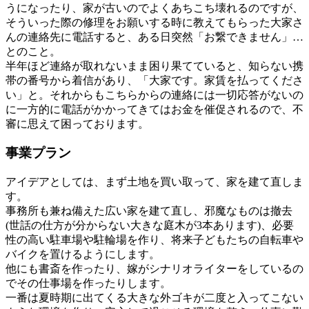
うになったり、家が古いのでよくあちこち壊れるのですが、
そういった際の修理をお願いする時に教えてもらった大家さ
んの連絡先に電話すると、ある日突然「お繋できません」…
とのこと。
半年ほど連絡が取れないまま困り果てていると、知らない携
帯の番号から着信があり、「大家です。家賃を払ってくださ
い」と。それからもこちらからの連絡には一切応答がないの
に一方的に電話がかかってきてはお金を催促されるので、不
審に思えて困っております。
事業プラン
アイデアとしては、まず土地を買い取って、家を建て直しま
す。
事務所も兼ね備えた広い家を建て直し、邪魔なものは撤去
(世話の仕方が分からない大きな庭木が3本あります)、必要
性の高い駐車場や駐輪場を作り、将来子どもたちの自転車や
バイクを置けるようにします。
他にも書斎を作ったり、嫁がシナリオライターをしているの
でその仕事場を作ったりします。
一番は夏時期に出てくる大きな外ゴキが二度と入ってこない