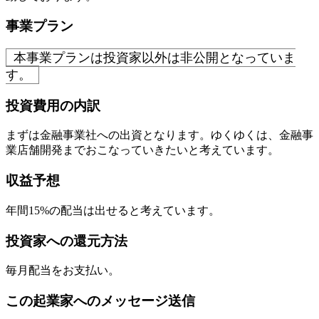
事業プラン
本事業プランは投資家以外は非公開となっていま
す。
投資費用の内訳
まずは金融事業社への出資となります。ゆくゆくは、金融事
業店舗開発までおこなっていきたいと考えています。
収益予想
年間15%の配当は出せると考えています。
投資家への還元方法
毎月配当をお支払い。
この起業家へのメッセージ送信