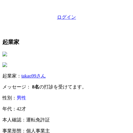
ログイン
起業家
起業家：
takao99さん
メッセージ：
8名
の打診を受けてます。
性別：
男性
年代：42才
本人確認：運転免許証
事業形態：個人事業主