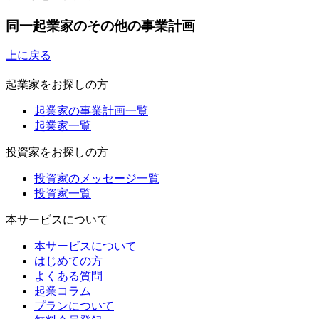
同一起業家のその他の事業計画
上に戻る
起業家をお探しの方
起業家の事業計画一覧
起業家一覧
投資家をお探しの方
投資家のメッセージ一覧
投資家一覧
本サービスについて
本サービスについて
はじめての方
よくある質問
起業コラム
プランについて