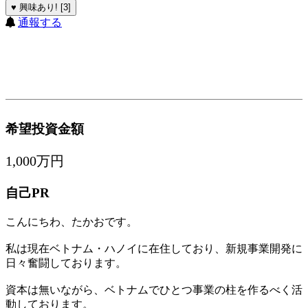
♥ 興味あり! [3]
通報する
希望投資金額
1,000万円
自己PR
こんにちわ、たかおです。
私は現在ベトナム・ハノイに在住しており、新規事業開発に
日々奮闘しております。
資本は無いながら、ベトナムでひとつ事業の柱を作るべく活
動しております。