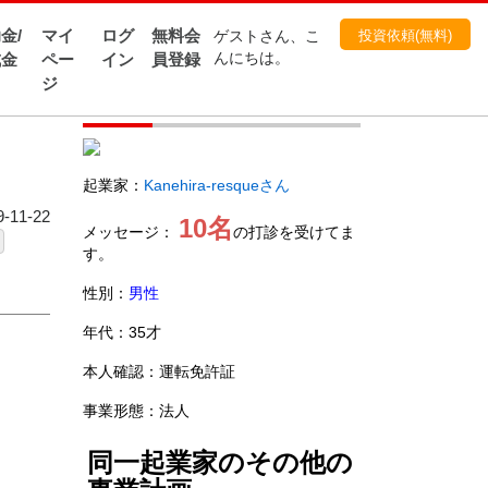
金/
マイ
ログ
無料会
投資依頼(無料)
ゲストさん、こ
成金
ペー
イン
員登録
んにちは。
ジ
起業家
起業家：
Kanehira-resqueさん
11-22
10名
メッセージ：
の打診を受けてま
す。
性別：
男性
年代：35才
本人確認：運転免許証
事業形態：法人
同一起業家のその他の