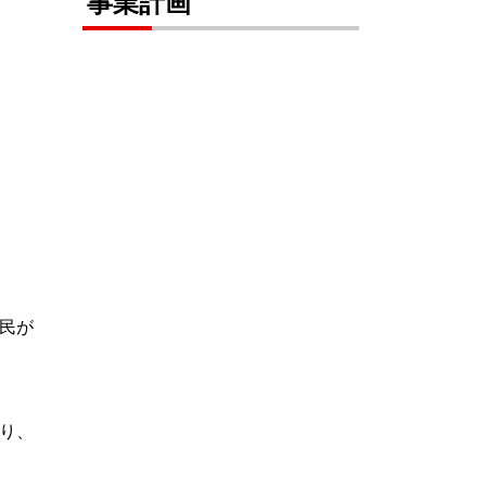
事業計画
民が
り、