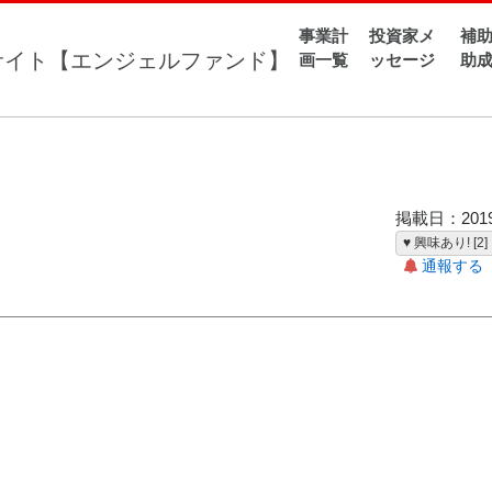
事業計
投資家メ
補助
奪わせないためにレスキュー隊員を辞めた
画一覧
ッセージ
助
いためにレスキュー隊員を辞めた
掲載日：2019-
♥ 興味あり! [2]
通報する