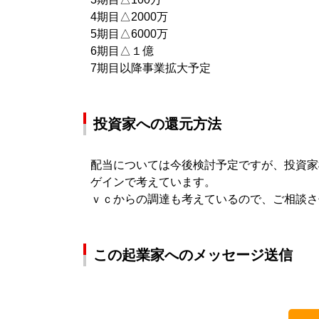
4期目△2000万
5期目△6000万
6期目△１億
7期目以降事業拡大予定
投資家への還元方法
配当については今後検討予定ですが、投資家
ゲインで考えています。
ｖｃからの調達も考えているので、ご相談さ
この起業家へのメッセージ送信