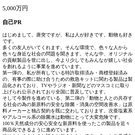
5,000万円
自己PR
はじめまして。唐突ですが、私は人が好きです。動物も好き
です。
多くの友人がいてくれます。そんな環境で、色々な人から
色々な身近な社会の問題を聞きます。そんな中、オリジナル
の貢献製品を世に出し、今より少しでもみんなが嬉しい社会
を創れるように事業を進めています。
第一弾の、私が所有している特許取得済み・商標登録済み
の、有事の際に助け合うための救急キットに関わる製品は製
品化されており、TVやラジオ・新聞などのマスコミに取り
上げられ公示されており全国に普及しています。
そして今製作を進めている、第二弾の「動物と人との共存す
る社会の為の新原料の安全な除菌・消臭の空間改善水」は原
料メーカーと独占契約を既に交わしております。次亜塩素系
やアルコール系の除菌水は動物にとって大変危険です。
100％天然成分の安心安全な新原料を使ったこの製品を近々
商品化できるように進めています。