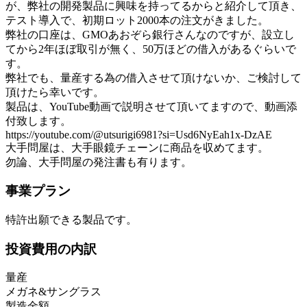
が、弊社の開発製品に興味を持ってるからと紹介して頂き、
テスト導入で、初期ロット2000本の注文がきました。
弊社の口座は、GMOあおぞら銀行さんなのですが、設立し
てから2年ほぼ取引が無く、50万ほどの借入があるぐらいで
す。
弊社でも、量産する為の借入させて頂けないか、ご検討して
頂けたら幸いです。
製品は、YouTube動画で説明させて頂いてますので、動画添
付致します。
https://youtube.com/@utsurigi6981?si=Usd6NyEah1x-DzAE
大手問屋は、大手眼鏡チェーンに商品を収めてます。
勿論、大手問屋の発注書も有ります。
事業プラン
特許出願できる製品です。
投資費用の内訳
量産
メガネ&サングラス
製造金額