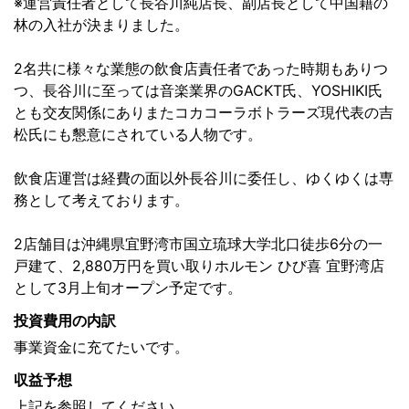
※運営責任者として長谷川純店長、副店長として中国籍の
林の入社が決まりました。
2名共に様々な業態の飲食店責任者であった時期もありつ
つ、長谷川に至っては音楽業界のGACKT氏、YOSHIKI氏
とも交友関係にありまたコカコーラボトラーズ現代表の吉
松氏にも懇意にされている人物です。
飲食店運営は経費の面以外長谷川に委任し、ゆくゆくは専
務として考えております。
2店舗目は沖縄県宜野湾市国立琉球大学北口徒歩6分の一
戸建て、2,880万円を買い取りホルモン ひび喜 宜野湾店
として3月上旬オープン予定です。
投資費用の内訳
事業資金に充てたいです。
収益予想
上記を参照してください。