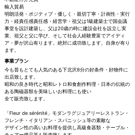
輸入貿易
明朗活発・ポジティブ・優しく・親切丁寧・計画性・実行
力・経責任感責任感・経営学・祖父は1級建築士で国会議
事堂を設計建築し、父は20歳の時に建設会社を設立し実
業、祖父と父に学び、そして社会人経験豊富でアイディ
ア・夢が沢山有ります。絶対に成功致します。自身が有り
ます。
事業プラン
今も昔もとても人気のある下北沢8分の好条件・好物件に
出店致します。
昭和の良き時代と昭和レトロ和食創作料理・日本の伝統の
ある陶磁器類を美味しいお料理にも使い
全て販売致します。
「Fleur de sérénité」モダンラグジュアリーレストラン・
フレンチ・イタリアン・スパニッシュ等の素敵な
デザイン性の高いお料理を提供し高級食器類・テーブル・
チェアー備品等も販売致します。