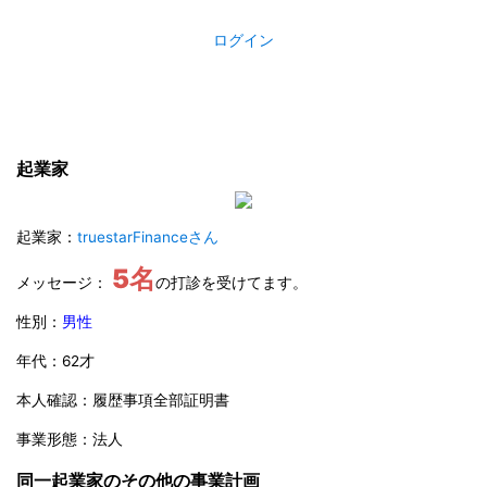
ログイン
起業家
起業家：
truestarFinanceさん
5名
メッセージ：
の打診を受けてます。
性別：
男性
年代：62才
本人確認：履歴事項全部証明書
事業形態：法人
同一起業家のその他の事業計画