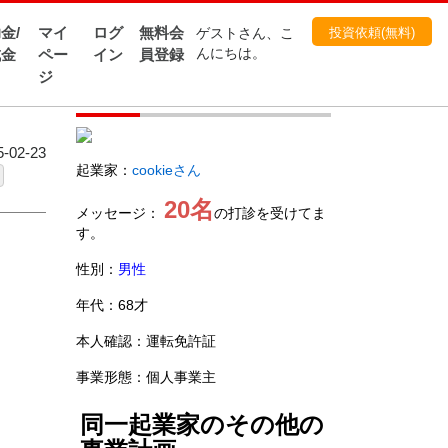
金/
マイ
ログ
無料会
投資依頼(無料)
ゲストさん、こ
成金
ペー
イン
員登録
んにちは。
ジ
起業家
02-23
起業家：
cookieさん
20名
メッセージ：
の打診を受けてま
す。
性別：
男性
年代：68才
本人確認：運転免許証
事業形態：個人事業主
同一起業家のその他の