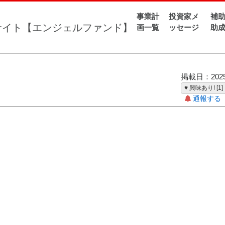
事業計
投資家メ
補助
画一覧
ッセージ
助
掲載日：2025-
♥ 興味あり! [1]
通報する