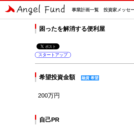
事業計画一覧
投資家メッセ
ホーム
>
事業計画一覧
> 困ったを解消する便利屋
困ったを解消する便利屋
スタートアップ
希望投資金額
融資 希望
200万円
自己PR