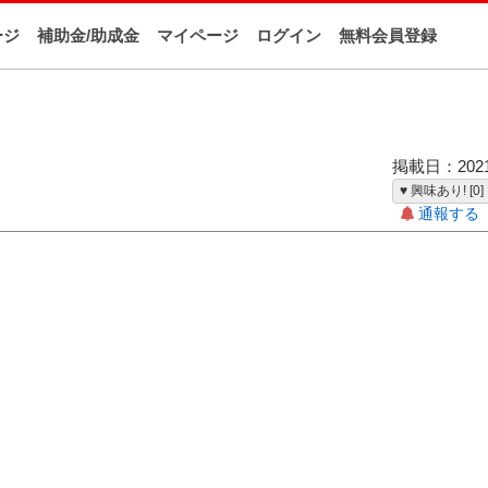
ージ
補助金/助成金
マイページ
ログイン
無料会員登録
掲載日：2021-
♥ 興味あり! [0]
通報する