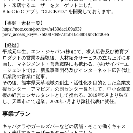
ト・来店するユーザーをターゲットにした
B to C to C アプリ “CLICKED.” を開発しております。
【書類・素材一覧】
https://note.com/preview/n430dac109a93?
prev_access_key=17b0087d9973f5b16c88b19bcfcfd6eb
【経歴】
平成元年生。エン・ジャパン(株)にて、求人広告及び教育プ
ロダクトの営業を経験後、人材紹介サービスの立ち上げに参
画し、マネジメント・営業戦略にも携わる。(株)サイバーエ
ージェントでは、新規事業開発及びインターネット広告代理
店業務の営業に従事。
その後、熊本県天草地域の創生・活性化を目的とした産業支
援センター「アマビズ」の副センター長として、中小企業支
援の経営コンサルタントとして携わる。2019年5月より独立
し、天草市にて起業。2020年7月より弊社代表に就任。
事業プラン
キャバクラやガールズバーなどの店舗・そこで働くキャス
ト・来店するユーザーをターゲットにした