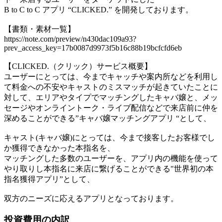
B to C to C アプリ “CLICKED.” を開発しております。
【書類・素材一覧】
https://note.com/preview/n430dac109a93?
prev_access_key=17b0087d9973f5b16c88b19bcfcfd6eb
【CLICKED.（クリック）サービス概要】
ユーザーにとっては、今までキャッチや案内所などを利用し
て料金への不安やキャストのミスマッチが起きていたことに
対して、エリアやタイプでマッチングしたキャバ嬢と、メッ
セージやオンライントーク・ライブ配信などで来店前に仲を
深めることができる”キャバ嬢マッチングアプリ “として、
キャスト(キャバ嬢)にとっては、今まで接客したお客様でし
か獲得できなかった本指名を、
マッチングした多数のユーザーを、アプリ内の機能を使って
やり取りし本指名に来店に繋げることができる"世界初の本
指名獲得アプリ”として、
双方のニーズに応えるアプリとなっております。
投資費用の内訳